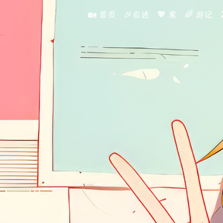
🏡 首页
🎉自述
💖 家
🌈 游记