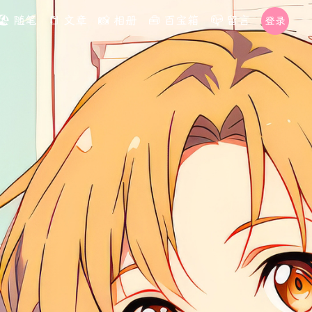
🏖️ 随笔
📒 文章
📸 相册
🧰 百宝箱
📪 留言
登录