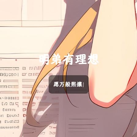
明
弟
有
理
想
愿万般熙攘化为清
|