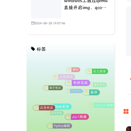
Windwos上通过qemu
直接开启img、qcow2
等格式磁盘镜像(无需
转vmdk)
2024-08-28 19:07:46
666
标签
点赞
这个游记时间线，卧槽这么熟悉
复现
云上安全
的排版，用AI复刻了一版我的？
七七八八的技术
年终总结
1111，全国可飞
影评书评
网站搭建
漏扫
老师太棒了，爱你爱你
人生百问
Web安全
资料
七七八八
给站长刷嘉年华
Python编程
数字取证
应急响应
到此一游
信创实践